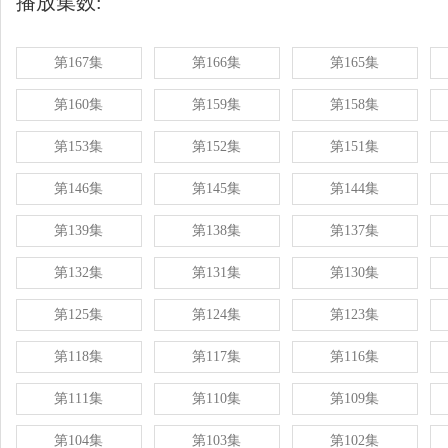
播放集数:
第167集
第166集
第165集
第160集
第159集
第158集
第153集
第152集
第151集
第146集
第145集
第144集
第139集
第138集
第137集
第132集
第131集
第130集
第125集
第124集
第123集
第118集
第117集
第116集
第111集
第110集
第109集
第104集
第103集
第102集