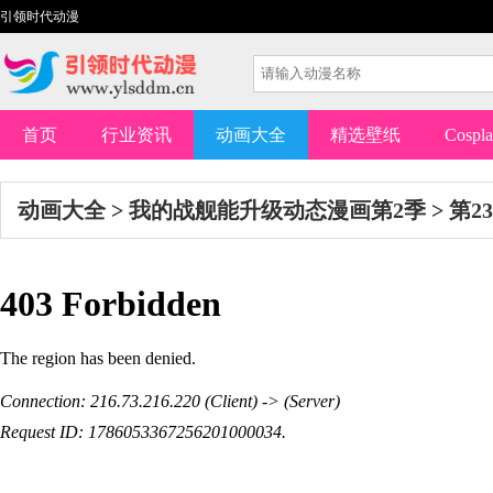
引领时代动漫
首页
行业资讯
动画大全
精选壁纸
Cospl
动画大全
>
我的战舰能升级动态漫画第2季
>
第2