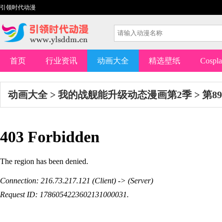
引领时代动漫
首页
行业资讯
动画大全
精选壁纸
Cospl
动画大全
>
我的战舰能升级动态漫画第2季
>
第8