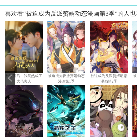
喜欢看“被迫成为反派赘婿动态漫画第3季”的人也
被迫害后，我竟然成了
被迫成为反派赘婿动态
被迫成为反派赘婿动态
被
大佬夫人
漫画第1季
漫画第2季