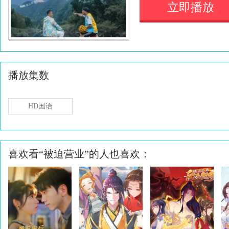
立即播放
播放集数
HD国语
喜欢看“被迫营业”的人也喜欢：