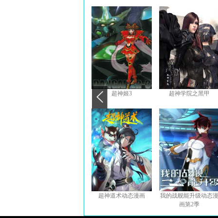
超神姬3
超神学院之黑甲
超神道术动态漫画
我的战舰能升级动态
画第2季