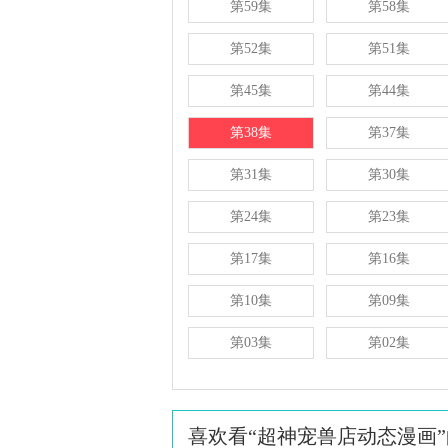
第59集
第58集
第52集
第51集
第45集
第44集
第38集
第37集
第31集
第30集
第24集
第23集
第17集
第16集
第10集
第09集
第03集
第02集
喜欢看“超神宠兽店动态漫画