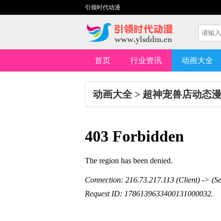
引领时代动漫
首页
行业资讯
动画大全
动画大全
>
超神宠兽店动态