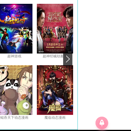
超神游戏
超神经械劫案下
开局一万俯卧撑：轰杀
末世超级
神明动态漫画
鲲吞天下动态漫画
魔临动态漫画
系统逼我做反派动态漫
诡异游戏
画第一季
德氪通