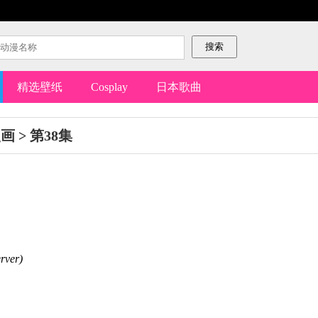
精选壁纸
Cosplay
日本歌曲
漫画
>
第38集