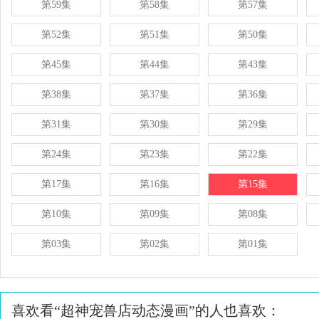
第59集
第58集
第57集
第52集
第51集
第50集
第45集
第44集
第43集
第38集
第37集
第36集
第31集
第30集
第29集
第24集
第23集
第22集
第17集
第16集
第15集
第10集
第09集
第08集
第03集
第02集
第01集
喜欢看“超神宠兽店动态漫画”的人也喜欢：