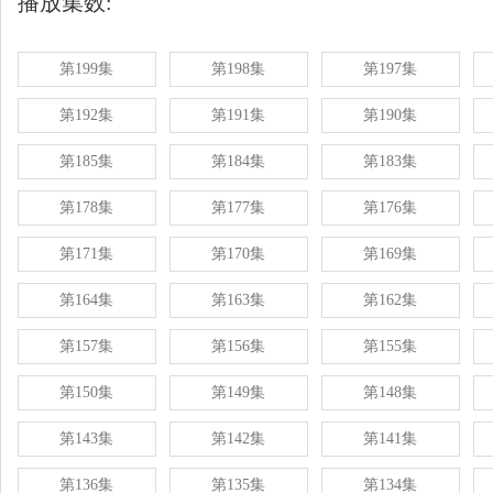
播放集数:
第199集
第198集
第197集
第192集
第191集
第190集
第185集
第184集
第183集
第178集
第177集
第176集
第171集
第170集
第169集
第164集
第163集
第162集
第157集
第156集
第155集
第150集
第149集
第148集
第143集
第142集
第141集
第136集
第135集
第134集