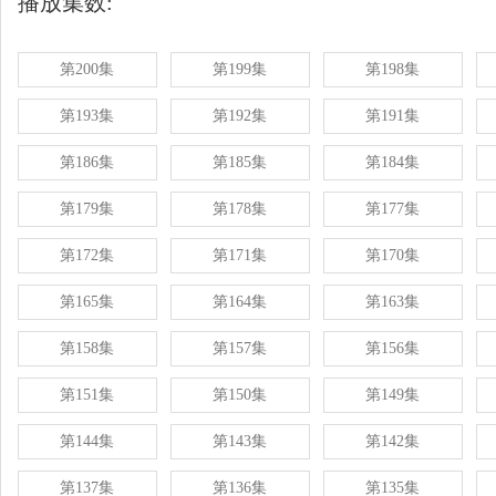
播放集数:
第200集
第199集
第198集
第193集
第192集
第191集
第186集
第185集
第184集
第179集
第178集
第177集
第172集
第171集
第170集
第165集
第164集
第163集
第158集
第157集
第156集
第151集
第150集
第149集
第144集
第143集
第142集
第137集
第136集
第135集