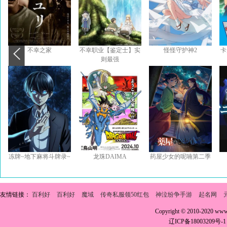
不幸之家
不幸职业【鉴定士】实
怪怪守护神2
卡
则最强
冻牌~地下麻将斗牌录~
龙珠DAIMA
药屋少女的呢喃第二季
友情链接：
百利好
百利好
魔域
传奇私服领50红包
神泣纷争手游
起名网
Copyright © 2010-2020 w
辽ICP备18003209号