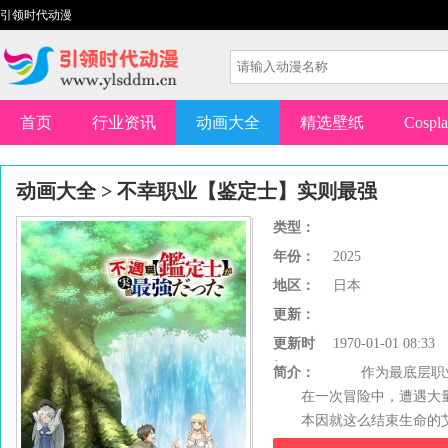
引领时代动漫
首页
行业资讯
动画大全
精选壁纸
Cospl
动画大全
>
不幸职业【鉴定士】实则最强
类型：
年份：
2025
地区：
日本
更新：
更新时
1970-01-01 08:33
间：
简介：
作为最底层职业
在一次冒险中，遭遇大量
本因就这么结束生命的艾