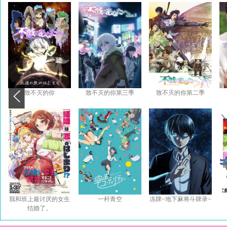
致不灭的你
致不灭的你第三季
致不灭的你第二季
我和班上最讨厌的女生
一杆青空
冻牌~地下麻将斗牌录~
结婚了。