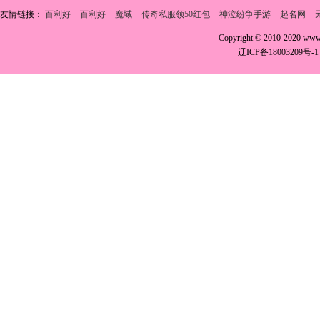
友情链接：
百利好
百利好
魔域
传奇私服领50红包
神泣纷争手游
起名网
Copyright © 2010-2020 w
辽ICP备18003209号