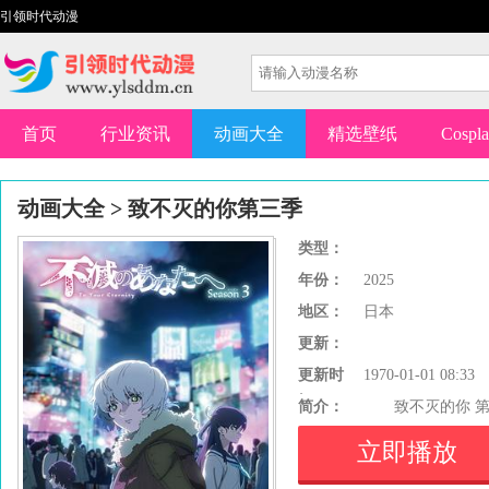
引领时代动漫
首页
行业资讯
动画大全
精选壁纸
Cospl
动画大全
>
致不灭的你第三季
类型：
年份：
2025
地区：
日本
更新：
更新时
1970-01-01 08:33
间：
简介：
致不灭的你 第
立即播放